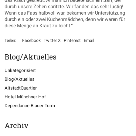
das Kraut gestreut. Allmählich bildete sich ein Saft, der
durch unsere Zehen spritzte. Wir fanden das sehr lustig!
Wenn das Fass halbvoll war, bekamen wir Unterstützung
durch ein oder zwei Küchenmädchen, denn wir waren für
diese Menge an Kraut zu leicht.“
Teilen:
Facebook
Twitter X
Pinterest
Email
Blog/Aktuelles
Unkategorisiert
Blog/Aktuelles
AltstadtQuartier
Hotel Münchner Hof
Spezial Angebote
Empfehlungen
Dependance Blauer Turm
Datenschutz
Archiv
Impressum