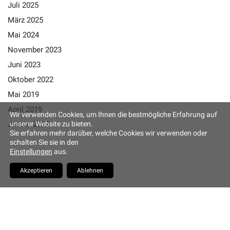
Juli 2025
Altstadt Quartier Münchner Hof
März 2025
Mai 2024
Tändlergasse 9
93047 Regensburg
November 2023
Tel. +49 941 5844 0
Juni 2023
info@muenchner-hof.de
Oktober 2022
Mai 2019
April 2019
Wir verwenden Cookies, um Ihnen die bestmögliche Erfahrung auf
Facebook
Email
Januar 2019
unserer Website zu bieten.
Sie erfahren mehr darüber, welche Cookies wir verwenden oder
Copyrights Hotel Münchner
schalten Sie sie in den
Hof
Einstellungen
aus.
YouTube
Akzeptieren
Ablehnen