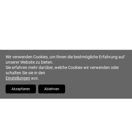
Datenschutz
Impressum
Altstadt Quartier Münchner Hof
Tändlergasse 9
93047 Regensburg
Tel. +49 941 5844 0
info@muenchner-hof.de
Wir verwenden Cookies, um Ihnen die bestmögliche Erfahrung auf
unserer Website zu bieten.
Sie erfahren mehr darüber, welche Cookies wir verwenden oder
schalten Sie sie in den
Einstellungen
aus.
Facebook
Email
YouTube
Akzeptieren
Ablehnen