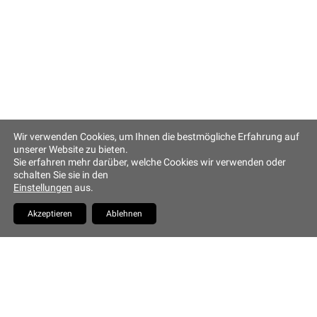
Altstadt Quartier Münchner Hof
Tändlergasse 9
93047 Regensburg
Tel. +49 941 5844 0
info@muenchner-hof.de
Wir verwenden Cookies, um Ihnen die bestmögliche Erfahrung auf
Facebook
Email
unserer Website zu bieten.
Sie erfahren mehr darüber, welche Cookies wir verwenden oder
Copyrights Hotel Münchner
schalten Sie sie in den
Hof
Einstellungen
aus.
YouTube
Akzeptieren
Ablehnen