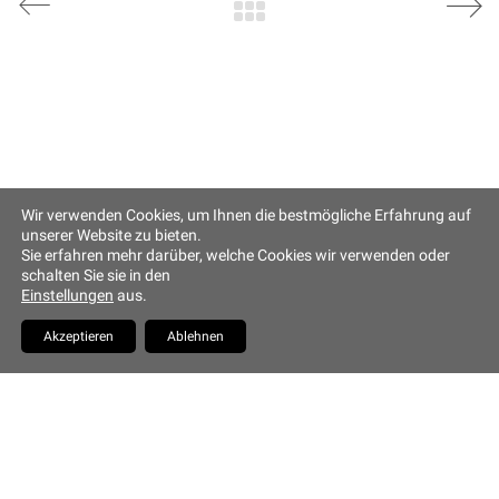
Altstadt Quartier Münchner Hof
Tändlergasse 9
93047 Regensburg
Tel. +49 941 5844 0
info@muenchner-hof.de
Wir verwenden Cookies, um Ihnen die bestmögliche Erfahrung auf
Facebook
Email
unserer Website zu bieten.
Sie erfahren mehr darüber, welche Cookies wir verwenden oder
Copyrights Hotel Münchner
schalten Sie sie in den
Hof
Einstellungen
aus.
YouTube
Akzeptieren
Ablehnen