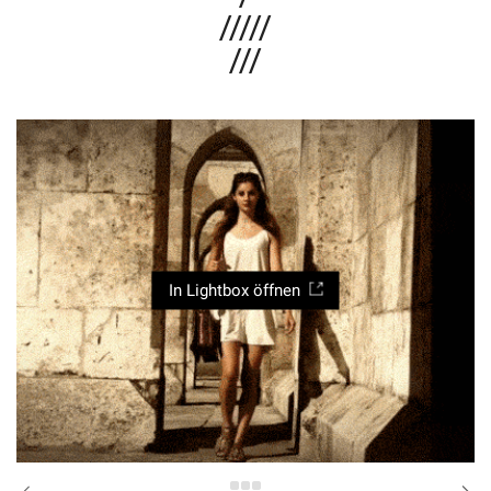
/////
///
In Lightbox öffnen
Spezial Angebote
Empfehlungen
Datenschutz
Impressum