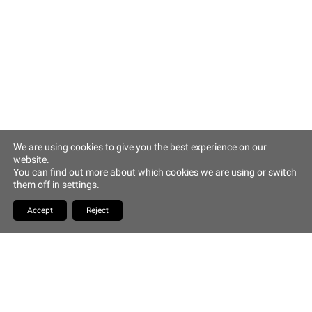
Altstadt Quartier Münchner Hof
Tändlergasse 9
93047 Regensburg
phone +49 941 5844 0
info@muenchner-hof.de
Facebook
Email
We are using cookies to give you the best experience on our
website.
Copyrights Hotel Münchner
You can find out more about which cookies we are using or switch
Hof
them off in
settings
.
YouTube
Accept
Reject